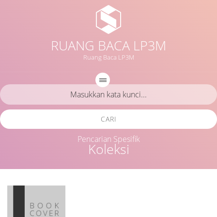
RUANG BACA LP3M
Ruang Baca LP3M
CARI
Pencarian Spesifik
Koleksi