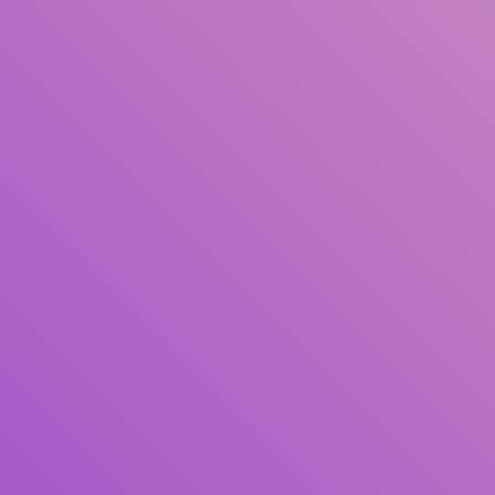
Judul
Pengarang
Subjek
ISBN/ISSN
Tipe Koleksi
Lokasi
GMD